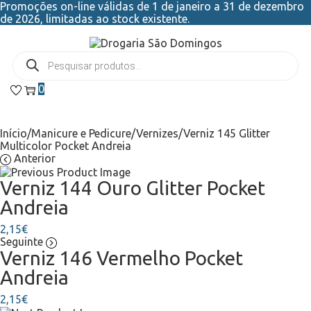
Promoções on-line válidas de 1 de janeiro a 31 de dezembro
de 2026, limitadas ao stock existente.
0
Início
/
Manicure e Pedicure
/
Vernizes
/
Verniz 145 Glitter
Multicolor Pocket Andreia
Anterior
Verniz 144 Ouro Glitter Pocket
Andreia
2,15
€
Seguinte
Verniz 146 Vermelho Pocket
Andreia
2,15
€