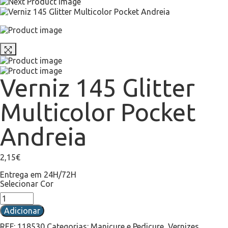
Verniz 145 Glitter
Multicolor Pocket
Andreia
2,15
€
Entrega em 24H/72H
Selecionar Cor
Adicionar
REF:
118530
Categorias:
Manicure e Pedicure
,
Vernizes