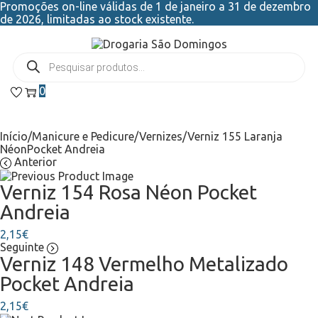
Promoções on-line válidas de 1 de janeiro a 31 de dezembro
de 2026, limitadas ao stock existente.
0
Início
/
Manicure e Pedicure
/
Vernizes
/
Verniz 155 Laranja
NéonPocket Andreia
Anterior
Verniz 154 Rosa Néon Pocket
Andreia
2,15
€
Seguinte
Verniz 148 Vermelho Metalizado
Pocket Andreia
2,15
€