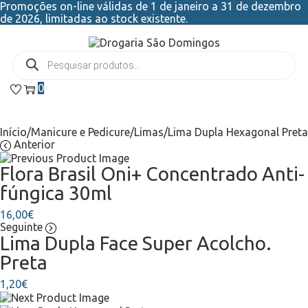
Promoções on-line válidas de 1 de janeiro a 31 de dezembro
de 2026, limitadas ao stock existente.
0
Início
/
Manicure e Pedicure
/
Limas
/
Lima Dupla Hexagonal Preta
Anterior
Flora Brasil Oni+ Concentrado Anti-
fúngica 30ml
16,00
€
Seguinte
Lima Dupla Face Super Acolcho.
Preta
1,20
€