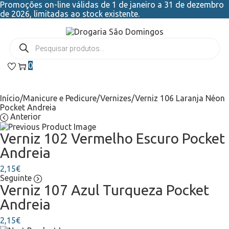
Promoções on-line válidas de 1 de janeiro a 31 de dezembro
de 2026, limitadas ao stock existente.
0
Início
/
Manicure e Pedicure
/
Vernizes
/
Verniz 106 Laranja Néon
Pocket Andreia
Anterior
Verniz 102 Vermelho Escuro Pocket
Andreia
2,15
€
Seguinte
Verniz 107 Azul Turqueza Pocket
Andreia
2,15
€