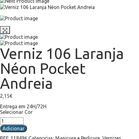
Verniz 106 Laranja
Néon Pocket
Andreia
2,15
€
Entrega em 24H/72H
Selecionar Cor
Adicionar
REF:
118496
Categorias:
Manicure e Pedicure
,
Vernizes