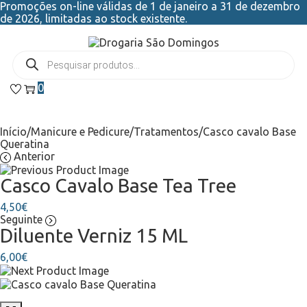
Promoções on-line válidas de 1 de janeiro a 31 de dezembro
de 2026, limitadas ao stock existente.
0
Início
/
Manicure e Pedicure
/
Tratamentos
/
Casco cavalo Base
Queratina
Anterior
Casco Cavalo Base Tea Tree
4,50
€
Seguinte
Diluente Verniz 15 ML
6,00
€