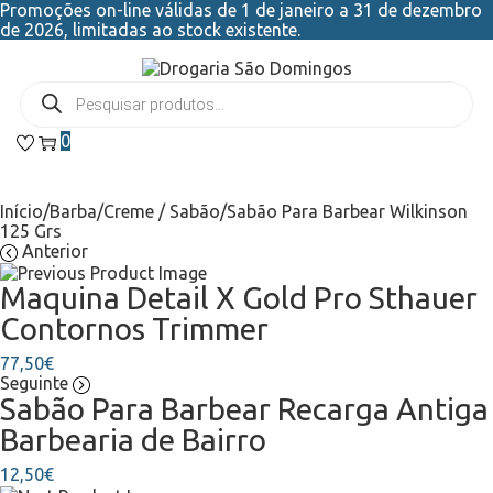
Promoções on-line válidas de 1 de janeiro a 31 de dezembro
de 2026, limitadas ao stock existente.
0
Início
/
Barba
/
Creme / Sabão
/
Sabão Para Barbear Wilkinson
125 Grs
Anterior
Maquina Detail X Gold Pro Sthauer
Contornos Trimmer
77,50
€
Seguinte
Sabão Para Barbear Recarga Antiga
Barbearia de Bairro
12,50
€