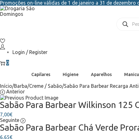
Promoções on-line válidas de 1 de janeiro a 31 de dezembro d
Login / Register
0
Capilares
Higiene
Aparelhos
Manicu
Início
/
Barba
/
Creme / Sabão
/
Sabão Para Barbear Recarga Anti
Anterior
Sabão Para Barbear Wilkinson 125 
7,00
€
Seguinte
Sabão Para Barbear Chá Verde Pror
6,65
€