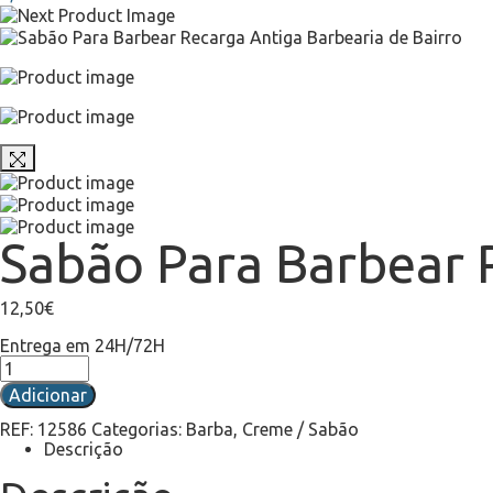
Sabão Para Barbear 
12,50
€
Entrega em 24H/72H
Adicionar
REF:
12586
Categorias:
Barba
,
Creme / Sabão
Descrição