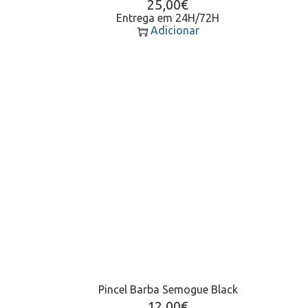
25,00
€
Entrega em 24H/72H
Adicionar
Pincel Barba Semogue Black
12,00
€