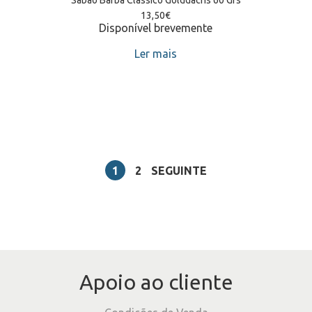
Sabao Barba Classico Golddachs 60 Grs
13,50
€
Disponível brevemente
Ler mais
1
2
SEGUINTE
Apoio ao cliente