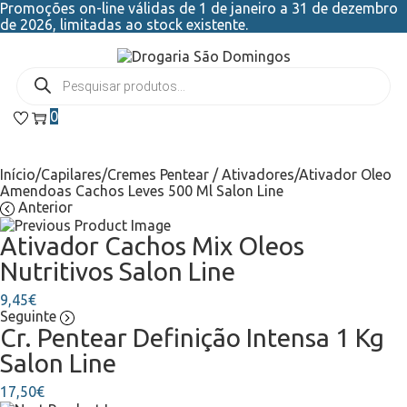
Promoções on-line válidas de 1 de janeiro a 31 de dezembro
de 2026, limitadas ao stock existente.
0
Início
/
Capilares
/
Cremes Pentear / Ativadores
/
Ativador Oleo
Amendoas Cachos Leves 500 Ml Salon Line
Anterior
Ativador Cachos Mix Oleos
Nutritivos Salon Line
9,45
€
Seguinte
Cr. Pentear Definição Intensa 1 Kg
Salon Line 
17,50
€