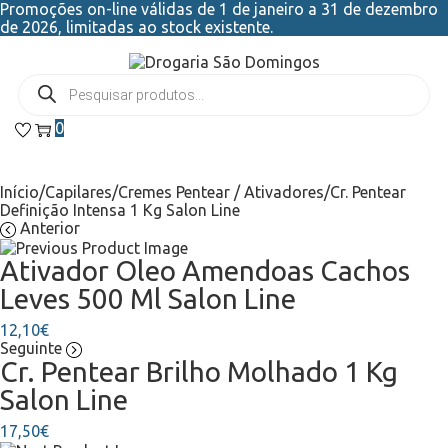
Promoções on-line válidas de 1 de janeiro a 31 de dezembro
de 2026, limitadas ao stock existente.
0
Início
/
Capilares
/
Cremes Pentear / Ativadores
/
Cr. Pentear
Definição Intensa 1 Kg Salon Line 
Anterior
Ativador Oleo Amendoas Cachos
Leves 500 Ml Salon Line
12,10
€
Seguinte
Cr. Pentear Brilho Molhado 1 Kg
Salon Line
17,50
€