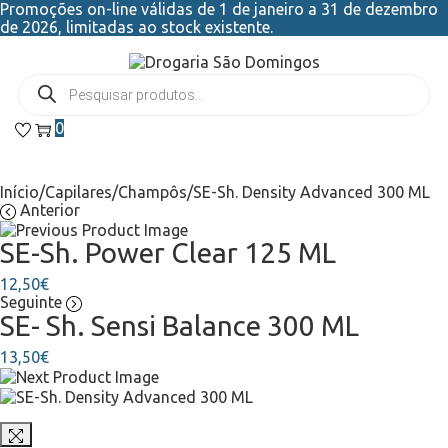
Promoções on-line válidas de 1 de janeiro a 31 de dezembro
de 2026, limitadas ao stock existente.
0
Início
/
Capilares
/
Champôs
/
SE-Sh. Density Advanced 300 ML
Anterior
SE-Sh. Power Clear 125 ML
12,50
€
Seguinte
SE- Sh. Sensi Balance 300 ML
13,50
€