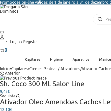
Promoções on-line válidas de 1 de janeiro a 31 de dezembro d
Login / Register
0
Capilares
Higiene
Aparelhos
Manicu
Início
/
Capilares
/
Cremes Pentear / Ativadores
/
Ativador Cachos
Anterior
Sh. Coco 300 ML Salon Line
9,45
€
Seguinte
Ativador Oleo Amendoas Cachos Lev
12,10
€