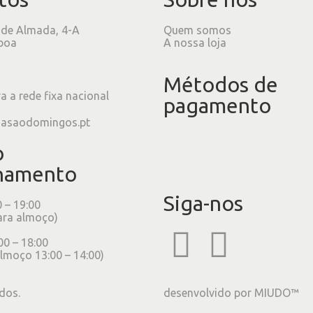
 de Almada, 4-A
Quem somos
boa
A nossa loja
Métodos de
 a rede fixa nacional
pagamento
iasaodomingos.pt
o
namento
Siga-nos
0 – 19:00
ara almoço)
00 – 18:00
lmoço 13:00 – 14:00)
dos.
desenvolvido por
MIUDO™