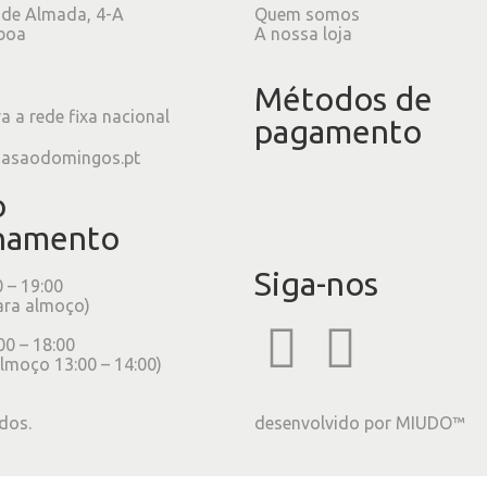
 de Almada, 4-A
Quem somos
boa
A nossa loja
Métodos de
 a rede fixa nacional
pagamento
iasaodomingos.pt
o
namento
Siga-nos
0 – 19:00
ara almoço)
00 – 18:00
lmoço 13:00 – 14:00)
dos.
desenvolvido por
MIUDO™