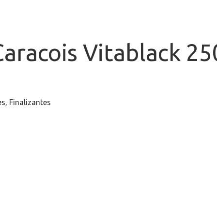
Caracois Vitablack 2
es
,
Finalizantes