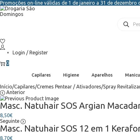
Promoções on-line válidas de 1 de janeiro a 31 de dezembro d
Login / Register
0
Capilares
Higiene
Aparelhos
Manicu
Início
/
Capilares
/
Cremes Pentear / Ativadores
/
Spray Revitaliz
Anterior
Masc. Natuhair SOS Argian Macada
8,50
€
Seguinte
Masc. Natuhair SOS 12 em 1 Kerafo
8,70
€