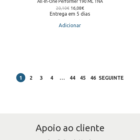
All-In-One Performer 190 ML TNA
20,10
€
16,08
€
Entrega em 5 dias
Adicionar
1
2
3
4
…
44
45
46
SEGUINTE
Apoio ao cliente