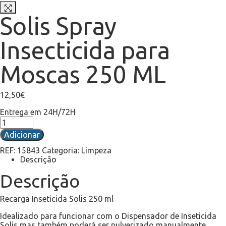
Solis Spray
Insecticida para
Moscas 250 ML
12,50
€
Entrega em 24H/72H
Adicionar
REF:
15843
Categoria:
Limpeza
Descrição
Descrição
Recarga Inseticida Solis 250 ml
Idealizado para funcionar com o Dispensador de Inseticida
Solis mas também poderá ser pulverizado manualmente