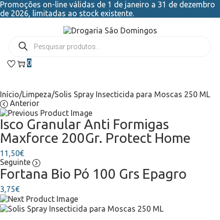
Promoções on-line válidas de 1 de janeiro a 31 de dezembro
de 2026, limitadas ao stock existente.
0
Início
/
Limpeza
/
Solis Spray Insecticida para Moscas 250 ML
Anterior
Isco Granular Anti Formigas
Maxforce 200Gr. Protect Home
11,50
€
Seguinte
Fortana Bio Pó 100 Grs Epagro
3,75
€