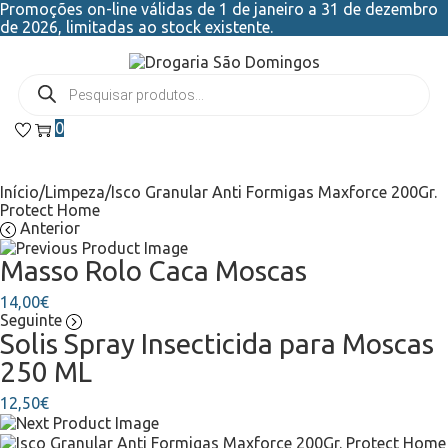
Promoções on-line válidas de 1 de janeiro a 31 de dezembro
de 2026, limitadas ao stock existente.
0
Início
/
Limpeza
/
Isco Granular Anti Formigas Maxforce 200Gr.
Protect Home
Anterior
Masso Rolo Caca Moscas
14,00
€
Seguinte
Solis Spray Insecticida para Moscas
250 ML
12,50
€