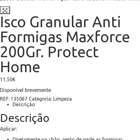
Isco Granular Anti
Formigas Maxforce
200Gr. Protect
Home
11,50
€
Disponível brevemente
REF:
135067
Categoria:
Limpeza
Descrição
Descrição
Aplicar:
Diretamente no chão, perto de onde as formigas