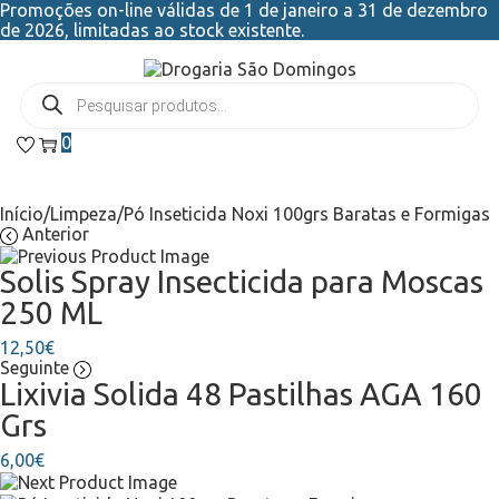
Promoções on-line válidas de 1 de janeiro a 31 de dezembro
de 2026, limitadas ao stock existente.
0
Início
/
Limpeza
/
Pó Inseticida Noxi 100grs Baratas e Formigas
Anterior
Solis Spray Insecticida para Moscas
250 ML
12,50
€
Seguinte
Lixivia Solida 48 Pastilhas AGA 160
Grs
6,00
€