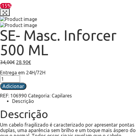
-15%
SE- Masc. Inforcer
500 ML
34,00
€
28,90
€
Entrega em 24H/72H
Adicionar
REF:
106990
Categoria:
Capilares
Descrição
Descrição
Um cabelo fragilizado é caracterizado por apresentar pontas
duplas, uma aparência sem brilho e um toque mais áspero do
que o normal. Todos esses sinais revelam que o cabelo