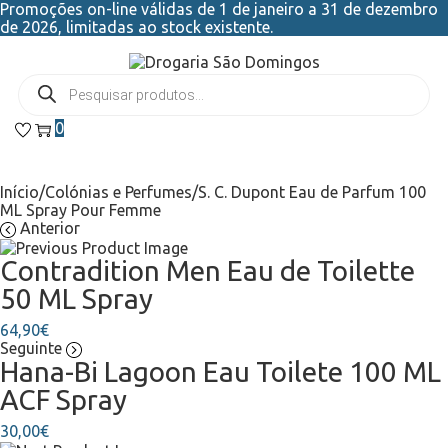
Promoções on-line válidas de 1 de janeiro a 31 de dezembro
de 2026, limitadas ao stock existente.
0
Início
/
Colónias e Perfumes
/
S. C. Dupont Eau de Parfum 100
ML Spray Pour Femme
Anterior
Contradition Men Eau de Toilette
50 ML Spray
64,90
€
Seguinte
Hana-Bi Lagoon Eau Toilete 100 ML
ACF Spray
30,00
€