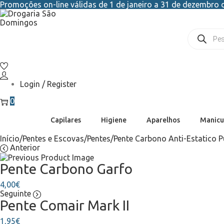
Promoções on-line válidas de 1 de janeiro a 31 de dezembro d
Login / Register
0
Capilares
Higiene
Aparelhos
Manicu
Início
/
Pentes e Escovas
/
Pentes
/
Pente Carbono Anti-Estatico P
Anterior
Pente Carbono Garfo
4,00
€
Seguinte
Pente Comair Mark II
1,95
€