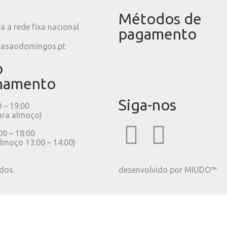
Métodos de
 a rede fixa nacional
pagamento
iasaodomingos.pt
o
namento
Siga-nos
0 – 19:00
ara almoço)
00 – 18:00
lmoço 13:00 – 14:00)
dos.
desenvolvido por
MIUDO™