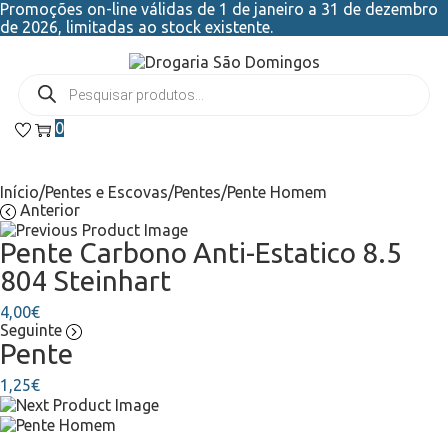
Promoções on-line válidas de 1 de janeiro a 31 de dezembro
de 2026, limitadas ao stock existente.
0
Início
/
Pentes e Escovas
/
Pentes
/
Pente Homem
Anterior
Pente Carbono Anti-Estatico 8.5
804 Steinhart
4,00
€
Seguinte
Pente
1,25
€