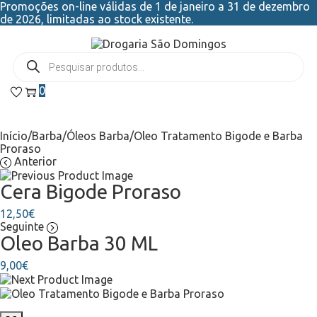
Promoções on-line válidas de 1 de janeiro a 31 de dezembro
de 2026, limitadas ao stock existente.
0
Início
/
Barba
/
Óleos Barba
/
Oleo Tratamento Bigode e Barba
Proraso
Anterior
Cera Bigode Proraso
12,50
€
Seguinte
Oleo Barba 30 ML
9,00
€