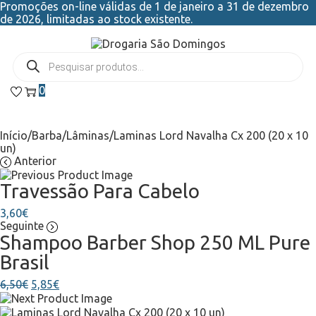
Promoções on-line válidas de 1 de janeiro a 31 de dezembro
de 2026, limitadas ao stock existente.
0
Início
/
Barba
/
Lâminas
/
Laminas Lord Navalha Cx 200 (20 x 10
un)
Anterior
Travessão Para Cabelo
3,60
€
Seguinte
Shampoo Barber Shop 250 ML Pure
Brasil
6,50
€
5,85
€