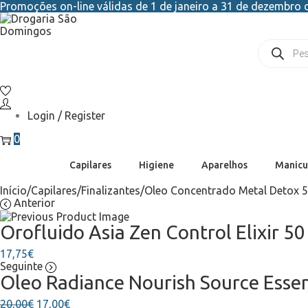
Promoções on-line válidas de 1 de janeiro a 31 de dezembro d
Login / Register
0
Capilares
Higiene
Aparelhos
Manicu
Início
/
Capilares
/
Finalizantes
/
Oleo Concentrado Metal Detox 5
Anterior
Orofluido Asia Zen Control Elixir 5
17,75
€
Seguinte
Oleo Radiance Nourish Source Essen
20,00
€
17,00
€