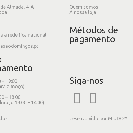
 de Almada, 4-A
Quem somos
boa
A nossa loja
Métodos de
 a rede fixa nacional
pagamento
iasaodomingos.pt
o
namento
Siga-nos
0 – 19:00
ara almoço)
00 – 18:00
lmoço 13:00 – 14:00)
dos.
desenvolvido por
MIUDO™