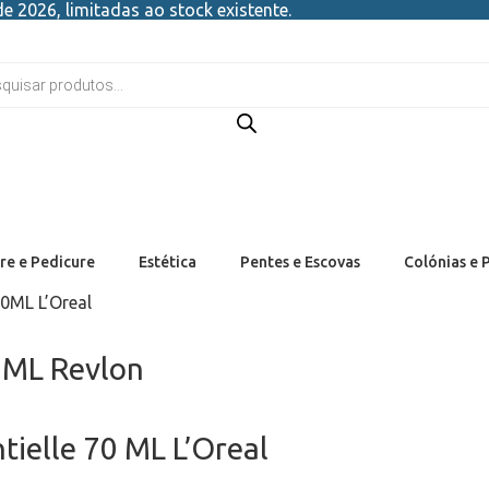
e 2026, limitadas ao stock existente.
re e Pedicure
Estética
Pentes e Escovas
Colónias e 
0ML L’Oreal
0 ML Revlon
tielle 70 ML L’Oreal