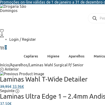
Promoções on-line válidas de 1 de janeiro a 31 de dezembro d
Login / Register
0
Capilares
Higiene
Aparelhos
Manicu
Início
/
Aparelhos
/
Laminas Wahl Surgical P/ Senior
Anterior
Laminas Wahl T-Wide Detailer
39,95
€
33,96
€
Seguinte
Laminas Ultra Edge 1 – 2.4mm Andi
37,50
€