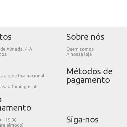
tos
Sobre nós
 de Almada, 4-A
Quem somos
boa
A nossa loja
Métodos de
 a rede fixa nacional
pagamento
iasaodomingos.pt
o
namento
Siga-nos
0 – 19:00
ara almoço)