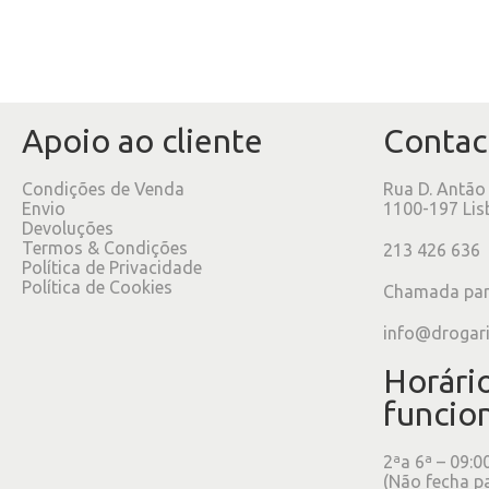
Apoio ao cliente
Contac
Condições de Venda
Rua D. Antão
Envio
1100-197 Lis
Devoluções
Termos & Condições
213 426 636
Política de Privacidade
Política de Cookies
Chamada para
info@drogar
Horári
funcio
2ªa 6ª – 09:0
(Não fecha p