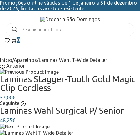
Promoções on-line válidas de 1 de janeiro a 31 de dezembro
de 2026, limitadas ao stock existente.
0
Início
/
Aparelhos
/
Laminas Wahl T-Wide Detailer
Anterior
Laminas Stagger-Tooth Gold Magic
Clip Cordless
57,00
€
Seguinte
Laminas Wahl Surgical P/ Senior
48,25
€