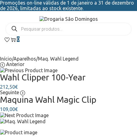
Promoções on-line válidas de 1 de janeiro a 31 de dezembro
de 2026, limitadas ao stock existente.
0
Início
/
Aparelhos
/
Maq. Wahl Legend
Anterior
Wahl Clipper 100-Year
212,50
€
Seguinte
Maquina Wahl Magic Clip
109,00
€