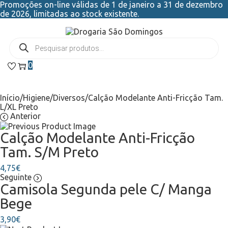
Promoções on-line válidas de 1 de janeiro a 31 de dezembro
de 2026, limitadas ao stock existente.
0
Início
/
Higiene
/
Diversos
/
Calção Modelante Anti-Fricção Tam.
L/XL Preto
Anterior
Calção Modelante Anti-Fricção
Tam. S/M Preto
4,75
€
Seguinte
Camisola Segunda pele C/ Manga
Bege
3,90
€