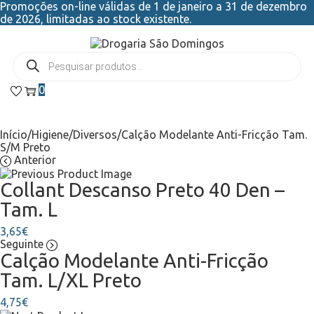
Promoções on-line válidas de 1 de janeiro a 31 de dezembro
de 2026, limitadas ao stock existente.
0
Início
/
Higiene
/
Diversos
/
Calção Modelante Anti-Fricção Tam.
S/M Preto
Anterior
Collant Descanso Preto 40 Den –
Tam. L
3,65
€
Seguinte
Calção Modelante Anti-Fricção
Tam. L/XL Preto
4,75
€