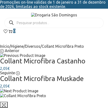
Promoções on-line válidas de 1 de janeiro a 31 de dezembro
de 2026, limitadas ao stock existente.
0
Início
/
Higiene
/
Diversos
/
Collant Microfibra Preto
Anterior
Collant Microfibra Castanho
2,05
€
Seguinte
Collant Microfibra Muskade
2,05
€