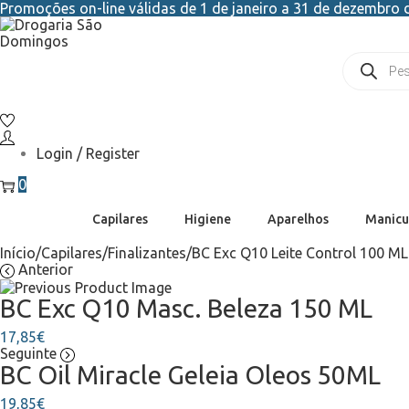
Promoções on-line válidas de 1 de janeiro a 31 de dezembro d
Login / Register
0
Capilares
Higiene
Aparelhos
Manicu
Início
/
Capilares
/
Finalizantes
/
BC Exc Q10 Leite Control 100 ML
Anterior
BC Exc Q10 Masc. Beleza 150 ML
17,85
€
Seguinte
BC Oil Miracle Geleia Oleos 50ML
19,85
€