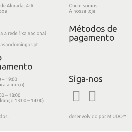
 de Almada, 4-A
Quem somos
boa
A nossa loja
Métodos de
 a rede fixa nacional
pagamento
iasaodomingos.pt
o
namento
Siga-nos
0 – 19:00
ara almoço)
00 – 18:00
lmoço 13:00 – 14:00)
dos.
desenvolvido por
MIUDO™