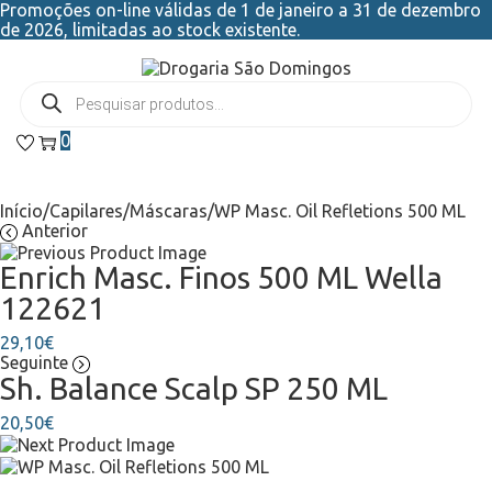
Promoções on-line válidas de 1 de janeiro a 31 de dezembro
de 2026, limitadas ao stock existente.
0
Início
/
Capilares
/
Máscaras
/
WP Masc. Oil Refletions 500 ML
Anterior
Enrich Masc. Finos 500 ML Wella
122621
29,10
€
Seguinte
Sh. Balance Scalp SP 250 ML
20,50
€