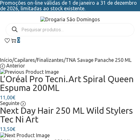
Promoções on-line válidas de 1 de janeiro a 31 de dezembro
de 2026, limitadas ao stock existente.
0
Início
/
Capilares
/
Finalizantes
/
TNA Savage Panache 250 ML
Anterior
L’Oréal Pro Tecni.Art Spiral Queen
Espuma 200ML
11,00
€
Seguinte
Next Day Hair 250 ML Wild Stylers
Tec Ni Art
13,50
€