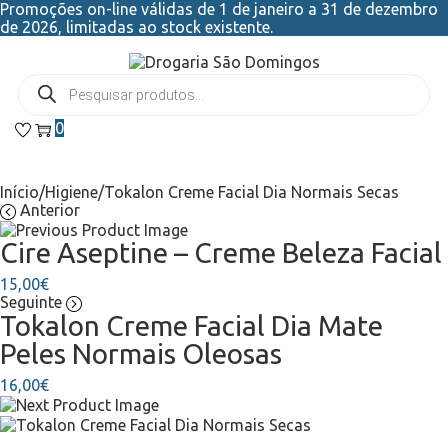
Promoções on-line válidas de 1 de janeiro a 31 de dezembro
de 2026, limitadas ao stock existente.
0
Início
/
Higiene
/
Tokalon Creme Facial Dia Normais Secas
Anterior
Cire Aseptine – Creme Beleza Facial
15,00
€
Seguinte
Tokalon Creme Facial Dia Mate
Peles Normais Oleosas
16,00
€