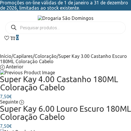
Promoções on-line válidas de 1 de janeiro a 31 de dezembro
de 2026, limitadas ao stock existente.
0
Início
/
Capilares
/
Coloração
/
Super Kay 3.00 Castanho Escuro
180ML Coloração Cabelo
Anterior
Super Kay 4.00 Castanho 180ML
Coloração Cabelo
7,50
€
Seguinte
Super Kay 6.00 Louro Escuro 180ML
Coloração Cabelo
7,50
€