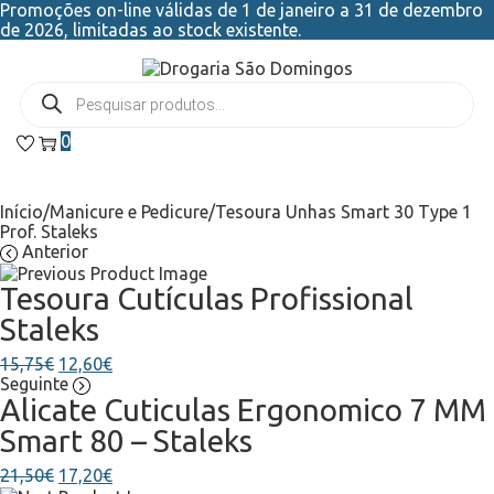
Promoções on-line válidas de 1 de janeiro a 31 de dezembro
de 2026, limitadas ao stock existente.
0
Início
/
Manicure e Pedicure
/
Tesoura Unhas Smart 30 Type 1
Prof. Staleks
Anterior
Tesoura Cutículas Profissional
Staleks
15,75
€
12,60
€
Seguinte
Alicate Cuticulas Ergonomico 7 MM
Smart 80 – Staleks
21,50
€
17,20
€