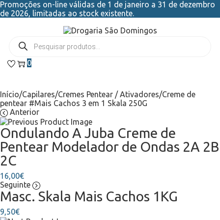
Promoções on-line válidas de 1 de janeiro a 31 de dezembro
de 2026, limitadas ao stock existente.
0
Início
/
Capilares
/
Cremes Pentear / Ativadores
/
Creme de
pentear #Mais Cachos 3 em 1 Skala 250G
Anterior
Ondulando A Juba Creme de
Pentear Modelador de Ondas 2A 2B
2C
16,00
€
Seguinte
Masc. Skala Mais Cachos 1KG
9,50
€