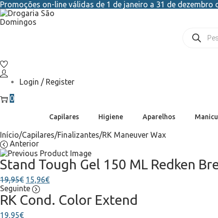
Promoções on-line válidas de 1 de janeiro a 31 de dezembro d
Login / Register
0
Capilares
Higiene
Aparelhos
Manicu
Início
/
Capilares
/
Finalizantes
/
RK Maneuver Wax
Anterior
Stand Tough Gel 150 ML Redken Br
19,95
€
15,96
€
Seguinte
RK Cond. Color Extend
19,95
€