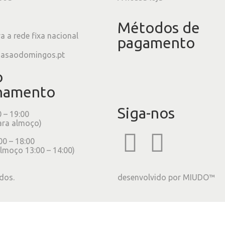
Métodos de
 a rede fixa nacional
pagamento
iasaodomingos.pt
o
namento
Siga-nos
0 – 19:00
ara almoço)
00 – 18:00
lmoço 13:00 – 14:00)
dos.
desenvolvido por
MIUDO™