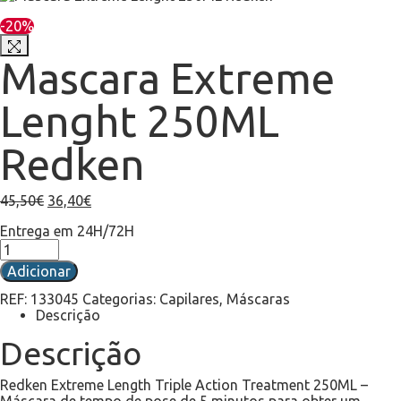
-20%
Mascara Extreme
Lenght 250ML
Redken
45,50
€
36,40
€
Entrega em 24H/72H
Adicionar
REF:
133045
Categorias:
Capilares
,
Máscaras
Descrição
Descrição
Redken Extreme Length Triple Action Treatment 250ML –
Máscara de tempo de pose de 5 minutos para obter um