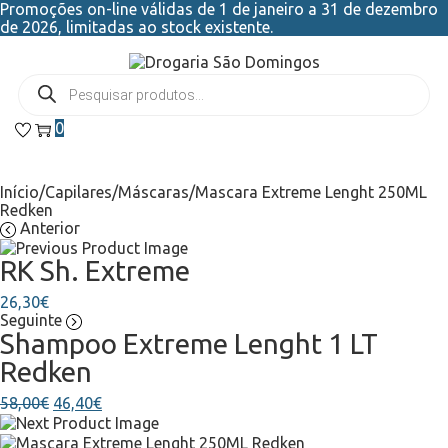
Promoções on-line válidas de 1 de janeiro a 31 de dezembro
de 2026, limitadas ao stock existente.
0
Início
/
Capilares
/
Máscaras
/
Mascara Extreme Lenght 250ML
Redken
Anterior
RK Sh. Extreme
26,30
€
Seguinte
Shampoo Extreme Lenght 1 LT
Redken
58,00
€
46,40
€