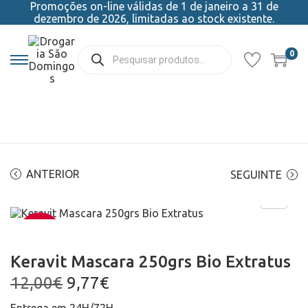
Promoções on-line válidas de 1 de janeiro a 31 de
dezembro de 2026, limitadas ao stock existente.
0
ANTERIOR
SEGUINTE
-19%
Keravit Mascara 250grs Bio Extratus
12,00
€
9,77
€
Entrega em 24H/72H