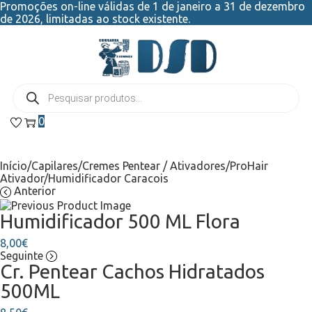
Promoções on-line válidas de 1 de janeiro a 31 de dezembro
de 2026, limitadas ao stock existente.
0
Início
/
Capilares
/
Cremes Pentear / Ativadores
/
ProHair
Ativador/Humidificador Caracois
Anterior
Humidificador 500 ML Flora
8,00
€
Seguinte
Cr. Pentear Cachos Hidratados
500ML