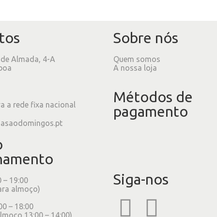
tos
Sobre nós
 de Almada, 4-A
Quem somos
boa
A nossa loja
Métodos de
 a rede fixa nacional
pagamento
iasaodomingos.pt
o
namento
Siga-nos
0 – 19:00
ara almoço)
00 – 18:00
lmoço 13:00 – 14:00)