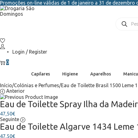
Promoções on-line válidas de 1 de janeiro a 31 de dezembro d
Login / Register
0
Capilares
Higiene
Aparelhos
Manicu
Início
/
Colónias e Perfumes
/
Eau de Toilette Brasil 1500 Leme 
Anterior
Eau de Toilette Spray Ilha da Made
47,50
€
Seguinte
Eau de Toilette Algarve 1434 Leme
47,50
€