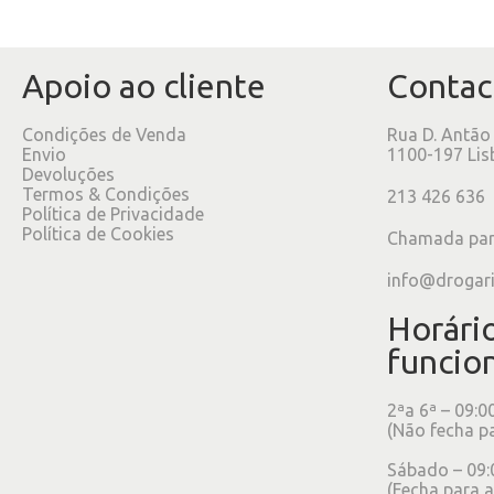
Apoio ao cliente
Contac
Condições de Venda
Rua D. Antão
Envio
1100-197 Lis
Devoluções
Termos & Condições
213 426 636
Política de Privacidade
Política de Cookies
Chamada para
info@drogar
Horári
funcio
2ªa 6ª – 09:0
(Não fecha p
Sábado – 09:
(Fecha para a