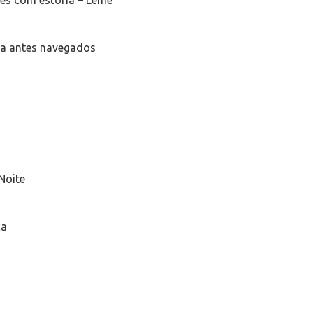
mes com estória – Leme
ca antes navegados
Noite
ca