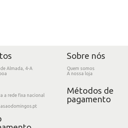
tos
Sobre nós
 de Almada, 4-A
Quem somos
boa
A nossa loja
Métodos de
 a rede fixa nacional
pagamento
iasaodomingos.pt
o
namento