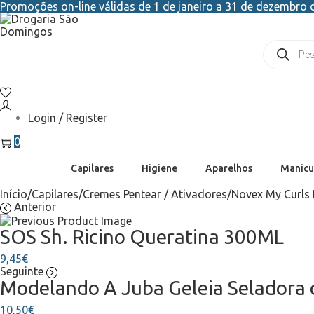
Promoções on-line válidas de 1 de janeiro a 31 de dezembro d
Login / Register
0
Capilares
Higiene
Aparelhos
Manicu
Início
/
Capilares
/
Cremes Pentear / Ativadores
/
Novex My Curls 
Anterior
SOS Sh. Ricino Queratina 300ML
9,45
€
Seguinte
Modelando A Juba Geleia Seladora 
10,50
€