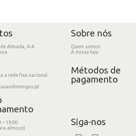
tos
Sobre nós
 de Almada, 4-A
Quem somos
boa
A nossa loja
Métodos de
 a rede fixa nacional
pagamento
iasaodomingos.pt
o
namento
Siga-nos
0 – 19:00
ara almoço)