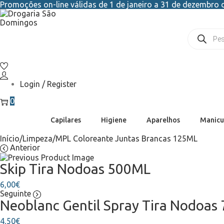
Promoções on-line válidas de 1 de janeiro a 31 de dezembro d
Login / Register
0
Capilares
Higiene
Aparelhos
Manicu
Início
/
Limpeza
/
MPL Coloreante Juntas Brancas 125ML
Anterior
Skip Tira Nodoas 500ML
6,00
€
Seguinte
Neoblanc Gentil Spray Tira Nodoas
4,50
€