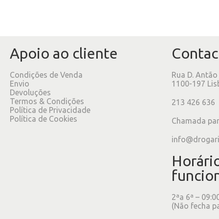
Apoio ao cliente
Contac
Condições de Venda
Rua D. Antão
Envio
1100-197 Lis
Devoluções
Termos & Condições
213 426 636
Política de Privacidade
Política de Cookies
Chamada para
info@drogar
Horári
funcio
2ªa 6ª – 09:0
(Não fecha p