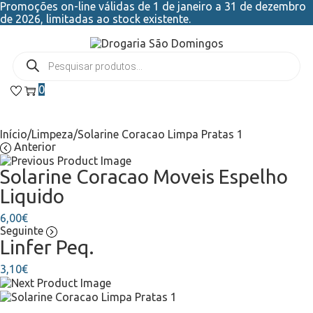
Promoções on-line válidas de 1 de janeiro a 31 de dezembro
de 2026, limitadas ao stock existente.
0
Início
/
Limpeza
/
Solarine Coracao Limpa Pratas 1
Anterior
Solarine Coracao Moveis Espelho
Liquido
6,00
€
Seguinte
Linfer Peq.
3,10
€