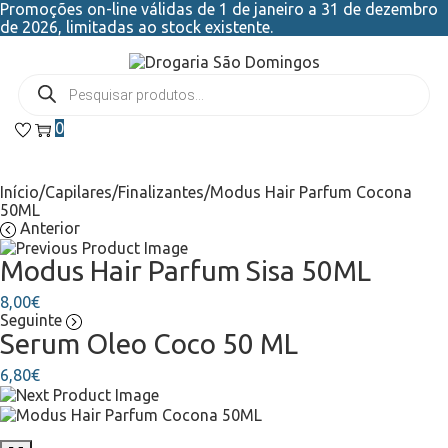
Promoções on-line válidas de 1 de janeiro a 31 de dezembro
de 2026, limitadas ao stock existente.
0
Início
/
Capilares
/
Finalizantes
/
Modus Hair Parfum Cocona
50ML
Anterior
Modus Hair Parfum Sisa 50ML
8,00
€
Seguinte
Serum Oleo Coco 50 ML
6,80
€