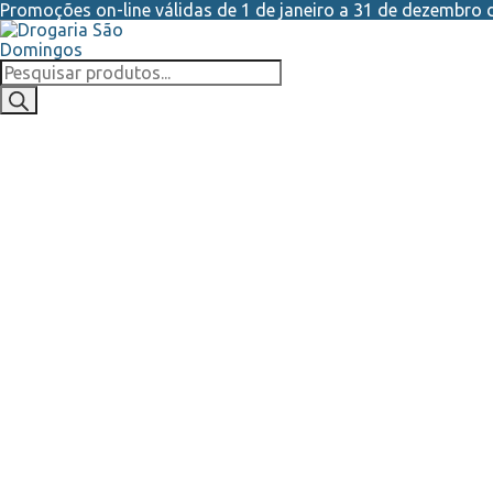
Promoções on-line válidas de 1 de janeiro a 31 de dezembro d
Skip
Skip
to
to
navigation
content
Products
search