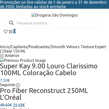
Promoções on-line válidas de 1 de janeiro a 31 de dezembro
de 2026, limitadas ao stock existente.
0
Início
/
Capilares
/
Finalizantes
/
Smooth Velours Texture Expert
L’Oréal 150 ML
Anterior
Super Kay 9.00 Louro Clarissimo
100ML Coloração Cabelo
7,50
€
Seguinte
Pro Fiber Reconstruct 250ML
L’Oréal
49,60
€
39,68
€