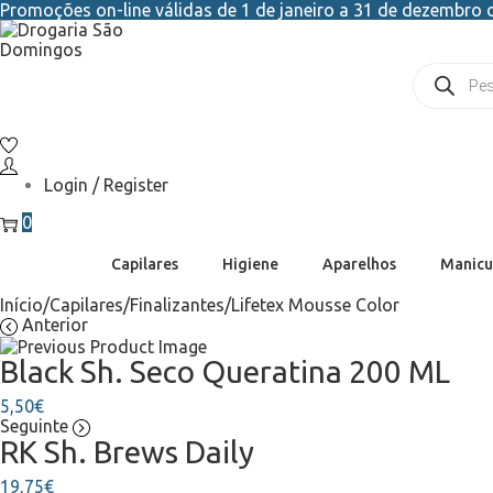
Promoções on-line válidas de 1 de janeiro a 31 de dezembro d
Login / Register
0
Capilares
Higiene
Aparelhos
Manicu
Início
/
Capilares
/
Finalizantes
/
Lifetex Mousse Color
Anterior
Black Sh. Seco Queratina 200 ML
5,50
€
Seguinte
RK Sh. Brews Daily
19,75
€