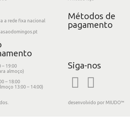
Métodos de
 a rede fixa nacional
pagamento
iasaodomingos.pt
o
namento
Siga-nos
0 – 19:00
ara almoço)
00 – 18:00
lmoço 13:00 – 14:00)
dos.
desenvolvido por
MIUDO™