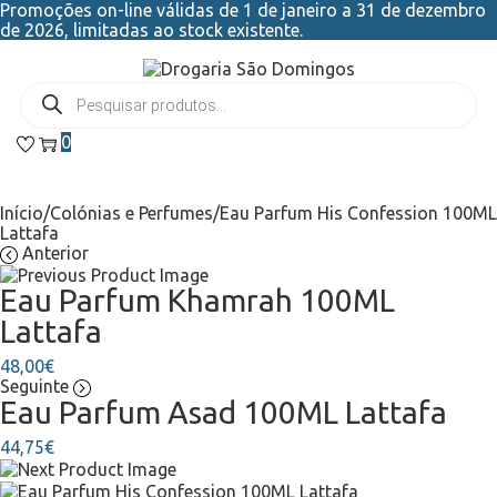
Promoções on-line válidas de 1 de janeiro a 31 de dezembro
de 2026, limitadas ao stock existente.
0
Início
/
Colónias e Perfumes
/
Eau Parfum His Confession 100ML
Lattafa
Anterior
Eau Parfum Khamrah 100ML
Lattafa
48,00
€
Seguinte
Eau Parfum Asad 100ML Lattafa
44,75
€